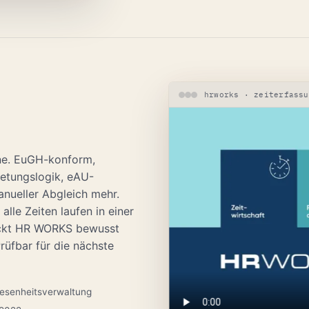
hrworks · zeiterfassu
one. EuGH-konform,
retungslogik, eAU-
anueller Abgleich mehr.
lle Zeiten laufen in einer
eckt HR WORKS bewusst
rüfbar für die nächste
esenheitsverwaltung