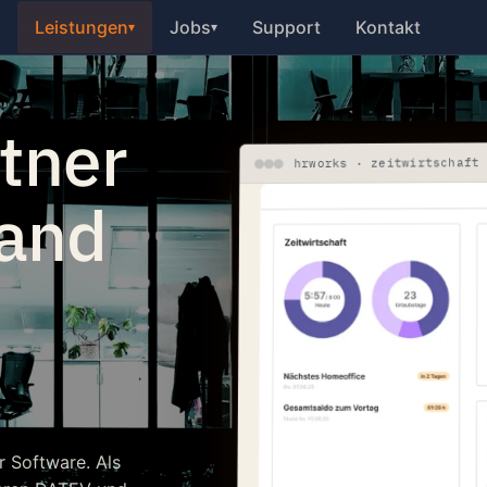
Leistungen
Jobs
Support
Kontakt
▾
▾
tner
hrworks · zeitwirtschaft
tand
r Software. Als