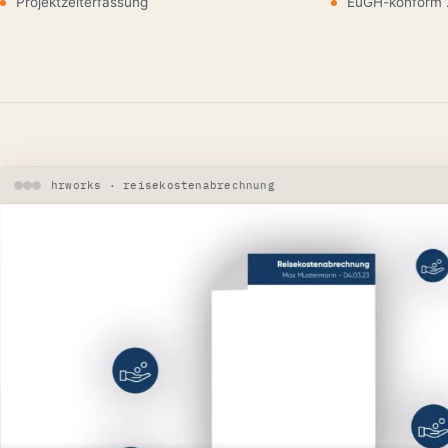
Projektzeiterfassung
EuGH-konform 
hrworks · reisekostenabrechnung