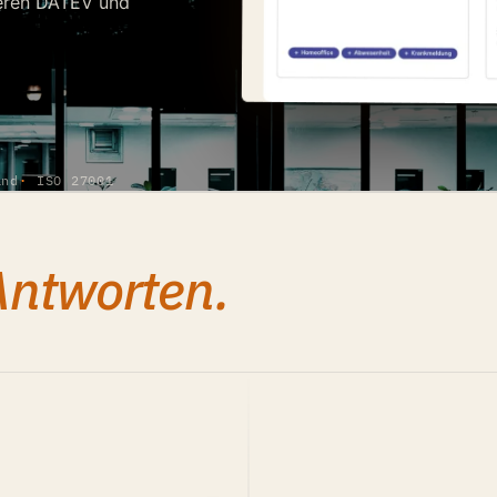
rieren DATEV und
and
ISO 27001
Antworten.