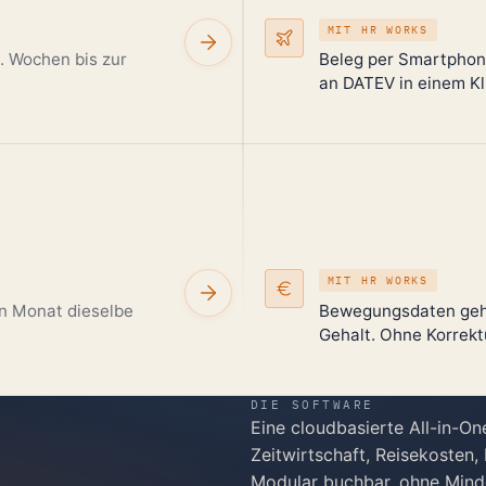
MIT HR WORKS
. Wochen bis zur
Beleg per Smartphon
an DATEV in einem Kl
MIT HR WORKS
n Monat dieselbe
Bewegungsdaten gehe
Gehalt. Ohne Korrekt
DIE SOFTWARE
Eine cloudbasierte All-in-O
Zeitwirtschaft, Reisekosten,
Modular buchbar, ohne Minde