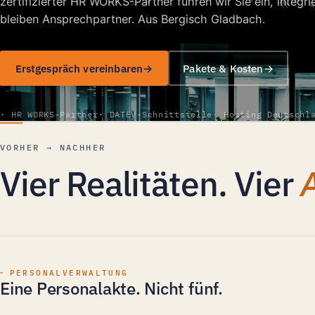
zertifizierter HR WORKS-Partner führen wir Sie ein, integ
bleiben Ansprechpartner. Aus Bergisch Gladbach.
Erstgespräch vereinbaren
Pakete & Kosten
HR WORKS-Partner
DATEV-Schnittstelle
Hosting Deutschl
VORHER → NACHHER
Vier Realitäten. Vier
PERSONALVERWALTUNG
Eine Personalakte. Nicht fünf.