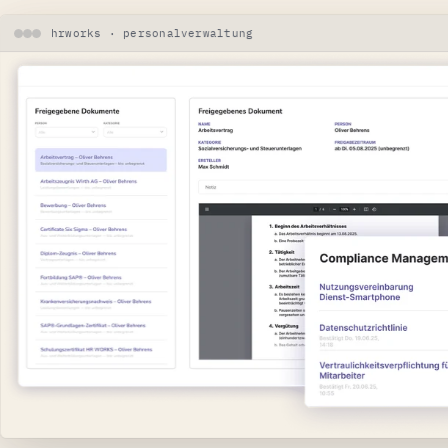
hrworks · personalverwaltung