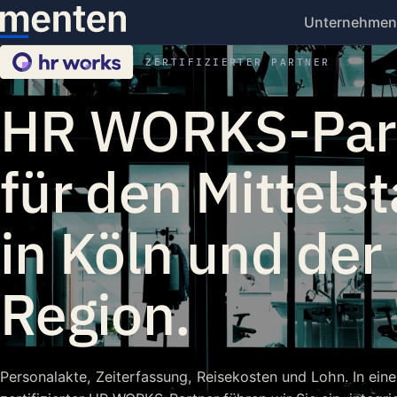
Unternehmen
ZERTIFIZIERTER PARTNER
HR WORKS-Par
für den Mittels
in Köln und der
Region.
Personalakte, Zeiterfassung, Reisekosten und Lohn. In eine