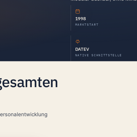
1998
MARKTSTART
DATEV
NATIVE SCHNITTSTELLE
 gesamten
Personalentwicklung