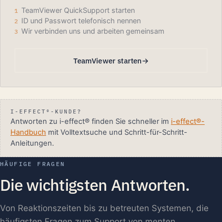
TeamViewer QuickSupport starten
1
ID und Passwort telefonisch nennen
2
Wir verbinden uns und arbeiten gemeinsam
3
TeamViewer starten
I-EFFECT®-KUNDE?
Antworten zu i-effect® finden Sie schneller im
i-effect®-
Handbuch
mit Volltextsuche und Schritt-für-Schritt-
Anleitungen.
HÄUFIGE FRAGEN
Die wichtigsten Antworten.
Von Reaktionszeiten bis zu betreuten Systemen, die
häufigsten Fragen zum Support von menten.