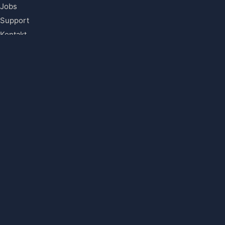
Jobs
Support
Kontakt
Jetzt bewerben
IT-Beratung (Junior)
IT-SERVICES
Übersicht
IT-Betreuung
IT-Beratung & Projektmanagement
Individualentwicklung
PRODUKTE
DMS · DocuWare
HR-System
i-effect® EDI ↗