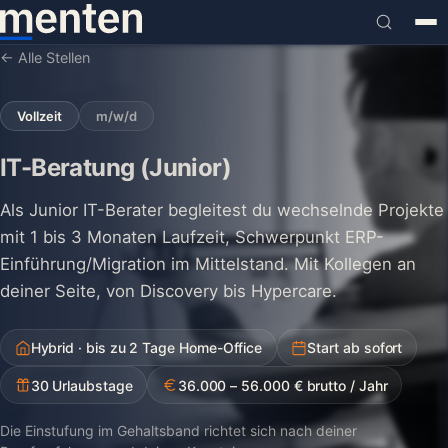
← Alle Stellen
Vollzeit
m/w/d
IT-Beratung (Junior)
Als Junior IT-Berater begleitest du wechselnde Projekte
mit 1 bis 3 Monaten Laufzeit, Schwerpunkt ERP-
Einführung/Migration im Mittelstand. Mit Kollegen an
deiner Seite, von Discovery bis Hypercare.
Hybrid · bis zu 2 Tage Home-Office
Start ab sofort
30 Urlaubstage
36.000 – 56.000 € brutto / Jahr
Die Einstufung im Gehaltsband richtet sich nach deiner