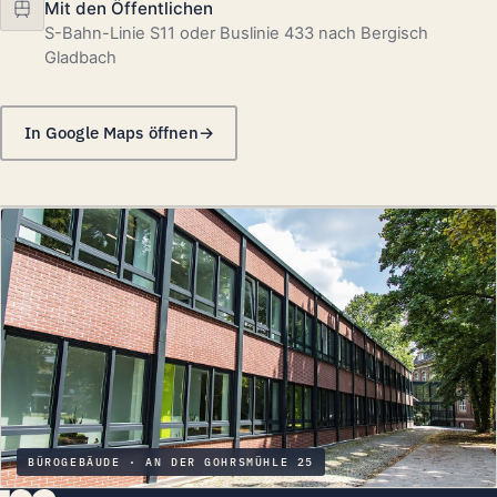
Mit den Öffentlichen
S-Bahn-Linie S11 oder Buslinie 433 nach Bergisch
Gladbach
In Google Maps öffnen
Standortkarte von
OpenStreetMap
. Beim Laden
wird Ihre IP-Adresse an die OpenStreetMap
Foundation übertragen.
Karte laden
BÜROGEBÄUDE · AN DER GOHRSMÜHLE 25