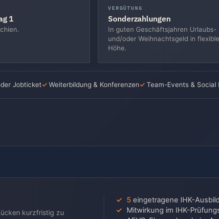
VERGÜTUNG
ag 1
Sonderzahlungen
chien.
In guten Geschäftsjahren Urlaubs-
und/oder Weihnachtsgeld in flexible
Höhe.
oder Jobticket
Weiterbildung & Konferenzen
Team-Events & Social
5
eingetragene IHK-Ausbild
Mitwirkung im IHK-Prüfun
Lücken kurzfristig zu