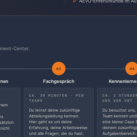
AEVO-Ehrenurkunde im Au
ssment-Center.
03
04
rnen
Fachgespräch
Kennenlernen
CA. 30 MINUTEN · PER
CA. 2 STUNDE
TEAMS
UNS VOR ORT
inem
Du lernst deine zukünftige
Du besuchst uns, 
Abteilungsleitung kennen.
Team kennen und 
es
Hier geht es um deine
eine kleine Case 
ätzlich
Erfahrung, deine Arbeitsweise
deinem zukünftig
 nicht
und alle Fragen, die du hast.
Aufgabenbereich