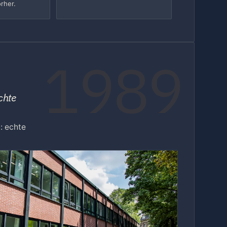
orher.
1989
chte
: echte